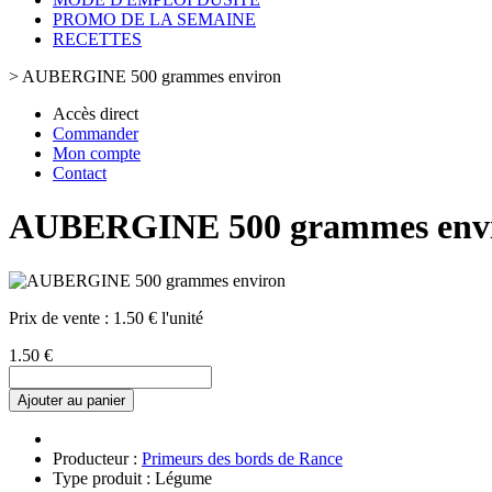
PROMO DE LA SEMAINE
RECETTES
>
AUBERGINE 500 grammes environ
Accès direct
Commander
Mon compte
Contact
AUBERGINE 500 grammes env
Prix de vente :
1.50 € l'unité
1.50 €
Ajouter au panier
Producteur :
Primeurs des bords de Rance
Type produit : Légume