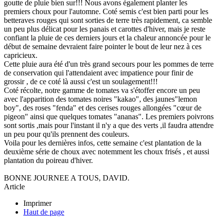
goutte de pluie bien sur!!! Nous avons également planter les
premiers choux pour l'automne. Coté semis c'est bien parti pour les
betteraves rouges qui sont sorties de terre très rapidement, ca semble
un peu plus délicat pour les panais et carottes d'hiver, mais je reste
confiant la pluie de ces derniers jours et la chaleur annoncée pour le
début de semaine devraient faire pointer le bout de leur nez à ces
capricieux.
Cette pluie aura été d'un très grand secours pour les pommes de terre
de conservation qui l'attendaient avec impatience pour finir de
grossir , de ce coté là aussi c'est un soulagement!!!
Coté récolte, notre gamme de tomates va s'étoffer encore un peu
avec l'apparition des tomates noires "kakao", des jaunes"lemon
boy", des roses "fenda" et des cerises rouges allongées "cœur de
pigeon" ainsi que quelques tomates "ananas". Les premiers poivrons
sont sortis ,mais pour l'instant il n'y a que des verts ,il faudra attendre
un peu pour qu'ils prennent des couleurs.
Voila pour les dernières infos, cette semaine c'est plantation de la
deuxième série de choux avec notemment les choux frisés , et aussi
plantation du poireau d'hiver.
BONNE JOURNEE A TOUS, DAVID.
Article
Imprimer
Haut de page