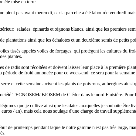
e été mise en terre.
ne pleut pas avant mercredi, car la parcelle a été labourée vendredi mais
érieur: salades, épinards et oignons blancs, ainsi que les premiers semis:
 plantations ainsi que les échalotes et un deuxième semis de petits poi
oiles tissés appelés voiles de forçages, qui protègent les cultures du froi
 des plantes.
es de radis sont récoltées et doivent laisser leur place à la première plan
la période de froid annoncée pour ce week-end, ce sera pour la semaine
serre et cette semaine arrivent les plants de poivrons, aubergines ainsi 
 société TECNOSEM/ BIOSEM de Cléder dans le nord Finistère. Pour l'an
nts légumes que je cultive ainsi que les dates auxquelles je souhaite êtr
00 euros / an), mais cela nous soulage d'une charge de travail supplémen
but de printemps pendant laquelle notre gamme n'est pas très large, mais l
és.